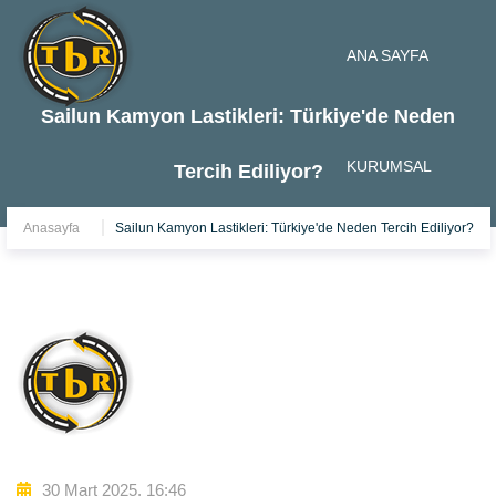
ANA SAYFA
Sailun Kamyon Lastikleri: Türkiye'de Neden
KURUMSAL
Tercih Ediliyor?
Anasayfa
Sailun Kamyon Lastikleri: Türkiye'de Neden Tercih Ediliyor?
HİZMETLERİMİZ
ÜRÜNLER
30 Mart 2025, 16:46