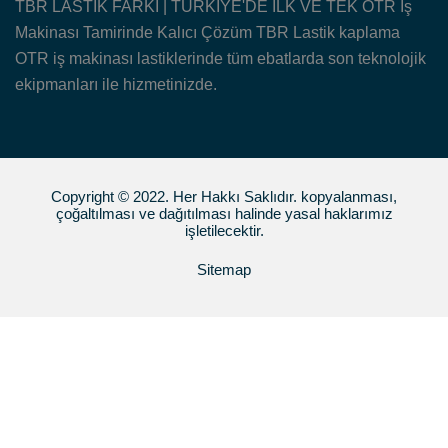
TBR LASTİK FARKI | TÜRKİYE'DE İLK VE TEK OTR İş
Makinası Tamirinde Kalıcı Çözüm TBR Lastik kaplama
OTR iş makinası lastiklerinde tüm ebatlarda son teknolojik
ekipmanları ile hizmetinizde.
Copyright © 2022. Her Hakkı Saklıdır. kopyalanması,
çoğaltılması ve dağıtılması halinde yasal haklarımız
işletilecektir.
Sitemap