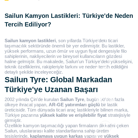
TEKNİK
BİLGİLER
Sailun Kamyon Lastikleri: Türkiye'de Neden
Tercih Ediliyor?
GALERİ
Sailun kamyon lastikleri
, son yıllarda Türkiye'deki ticari
taşımacılık sektöründe önemli bir yer edinmiştir. Bu lastikler,
yüksek performans, uzun ömür ve uygun fiyat dengesiyle filo
sahiplerinin, nakliyecilerin ve bireysel kullanıcıların gözdesi
haline gelmiştir. Bu makalede, Sailun'un Türkiye'deki yükselişini,
teknik özelliklerini, rakipleriyle farkını ve neden tercih edildiğini
BLOG
detaylı şekilde inceleyeceğiz.
Sailun Tyre: Global Markadan
Türkiye'ye Uzanan Başarı
2002 yılında Çin'de kurulan
Sailun Tyre
, bugün 50'den fazla
İLETİŞİM
ülkeye ihracat yapan,
AR-GE yatırımları güçlü
bir lastik
üreticisidir. Tüm dünyada ticari araç lastikleriyle bilinen marka,
Türkiye pazarına
yüksek kalite ve erişilebilir fiyat
stratejisiyle
girmiştir.
Özellikle kamyon taşımacılığı yapan firmaların dikkatini çeken
Sailun, uluslararası kalite standartlarına sahip üretim
tesislerinde,
kaplamaya uygun karkas
yapısı ve
yüksek