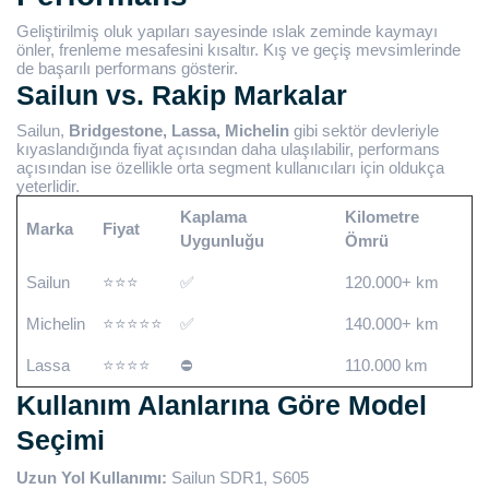
Geliştirilmiş oluk yapıları sayesinde ıslak zeminde kaymayı
önler, frenleme mesafesini kısaltır. Kış ve geçiş mevsimlerinde
de başarılı performans gösterir.
Sailun vs. Rakip Markalar
Sailun,
Bridgestone, Lassa, Michelin
gibi sektör devleriyle
kıyaslandığında fiyat açısından daha ulaşılabilir, performans
açısından ise özellikle orta segment kullanıcıları için oldukça
yeterlidir.
Kaplama
Kilometre
Marka
Fiyat
Uygunluğu
Ömrü
Sailun
⭐⭐⭐
✅
120.000+ km
Michelin
⭐⭐⭐⭐⭐
✅
140.000+ km
Lassa
⭐⭐⭐⭐
⛔
110.000 km
Kullanım Alanlarına Göre Model
Seçimi
Uzun Yol Kullanımı:
Sailun SDR1, S605